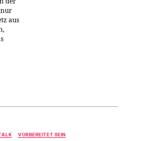
in der
 nur
tz aus
n,
as
TALK
VORBEREITET SEIN