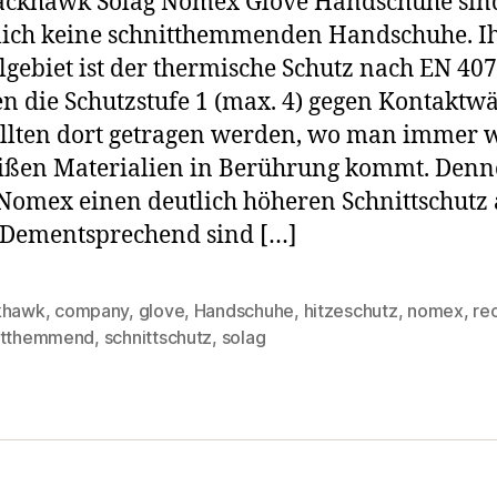
lackhawk Solag Nomex Glove Handschuhe sin
lich keine schnitthemmenden Handschuhe. I
lgebiet ist der thermische Schutz nach EN 407.
en die Schutzstufe 1 (max. 4) gegen Kontakt
llten dort getragen werden, wo man immer 
ißen Materialien in Berührung kommt. Den
 Nomex einen deutlich höheren Schnittschutz 
 Dementsprechend sind […]
khawk
,
company
,
glove
,
Handschuhe
,
hitzeschutz
,
nomex
,
re
rter
itthemmend
,
schnittschutz
,
solag