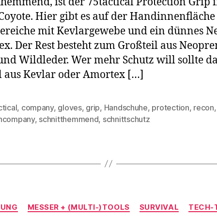
themmend, ist der 75tactical Protection Grip 
Coyote. Hier gibt es auf der Handinnenfläche
ereiche mit Kevlargewebe und ein dünnes Ne
x. Der Rest besteht zum Großteil aus Neopre
 und Wildleder. Wer mehr Schutz will sollte d
 aus Kevlar oder Amortex […]
tical
,
company
,
gloves
,
grip
,
Handschuhe
,
protection
,
recon
,
rter
ncompany
,
schnitthemmend
,
schnittschutz
Kategorien
NUNG
MESSER + (MULTI-)TOOLS
SURVIVAL
TECH-