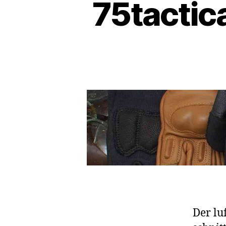
75tactic
Der lu