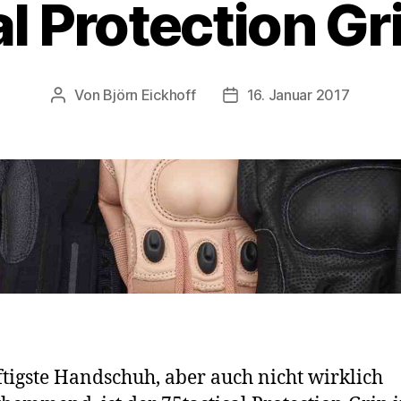
al Protection Gr
Von
Björn Eickhoff
16. Januar 2017
Beitragsautor
Veröffentlichungsdatum
ftigste Handschuh, aber auch nicht wirklich