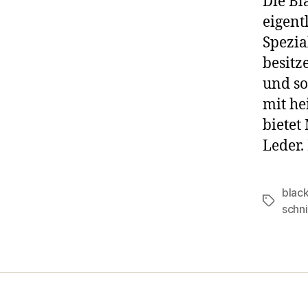
Die B
eigent
Spezia
besitz
und so
mit he
bietet
Leder.
blac
Schlagwö
schn