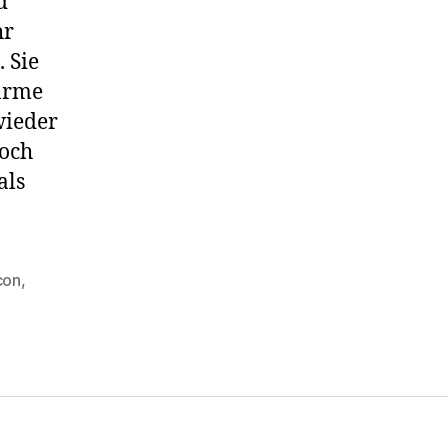
d
hr
 Sie
wärme
wieder
noch
als
con
,