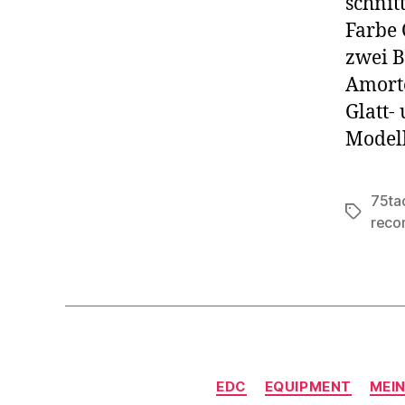
schnit
Farbe 
zwei B
Amorte
Glatt-
Modell
75tac
Schlagwö
reco
EDC
EQUIPMENT
MEI