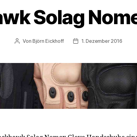
awk Solag Nome
Von
Björn Eickhoff
1. Dezember 2016
Beitragsautor
Veröffentlichungsdatum