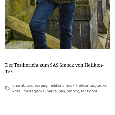
Der Testbericht zum SAS Smock von Helikon-
Tex.
anorak
,
cooleszeug
,
helikonsmock
,
helikontex
,
jacke
,
Schlagwörter
kittel
,
militärjacke
,
parka
,
sas
,
smock
,
tacticool