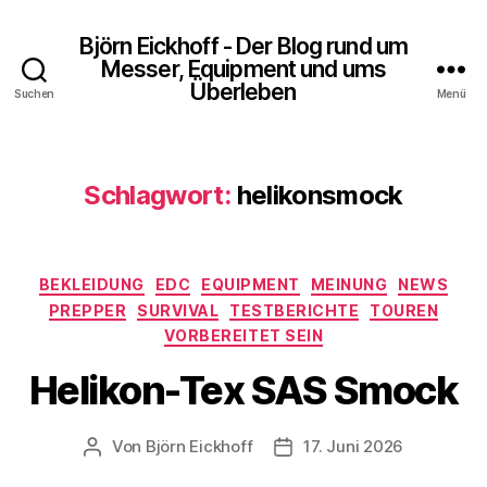
Björn Eickhoff - Der Blog rund um
Messer, Equipment und ums
Überleben
Suchen
Menü
Schlagwort:
helikonsmock
Kategorien
BEKLEIDUNG
EDC
EQUIPMENT
MEINUNG
NEWS
PREPPER
SURVIVAL
TESTBERICHTE
TOUREN
VORBEREITET SEIN
Helikon-Tex SAS Smock
Von
Björn Eickhoff
17. Juni 2026
Beitragsautor
Veröffentlichungsdatum