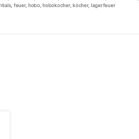
rter
tials
,
feuer
,
hobo
,
hobokocher
,
köcher
,
lagerfeuer