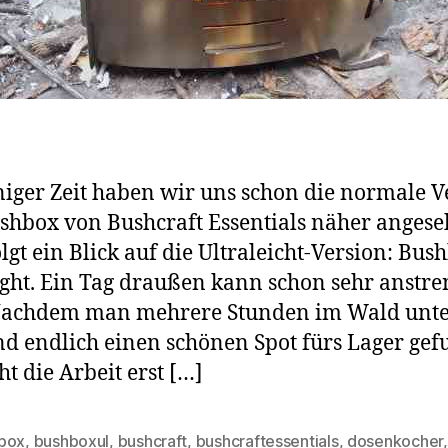
niger Zeit haben wir uns schon die normale V
shbox von Bushcraft Essentials näher angese
lgt ein Blick auf die Ultraleicht-Version: Bus
ight. Ein Tag draußen kann schon sehr anstr
 Nachdem man mehrere Stunden im Wald unt
d endlich einen schönen Spot fürs Lager ge
ht die Arbeit erst […]
box
,
bushboxul
,
bushcraft
,
bushcraftessentials
,
dosenkocher
,