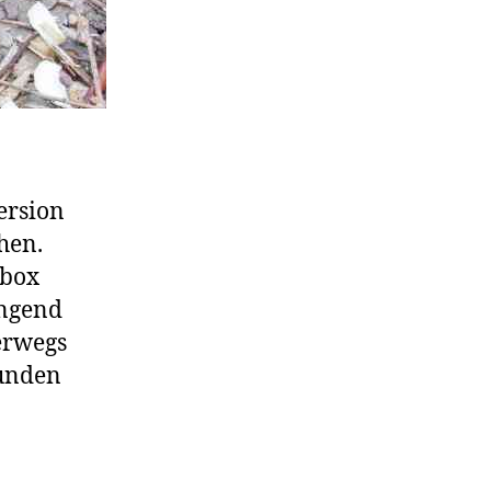
ersion
hen.
hbox
engend
erwegs
funden