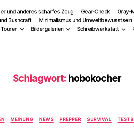
er und anderes scharfes Zeug
Gear-Check
Gray-M
 und Bushcraft
Minimalismus und Umweltbewusstsein
 Touren
Bildergalerien
Schreibwerkstatt
Schlagwort:
hobokocher
Kategorien
EN
MEINUNG
NEWS
PREPPER
SURVIVAL
TESTB