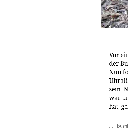
Vor ei
der Bu
Nun fo
Ultral
sein.
war un
hat, ge
bush