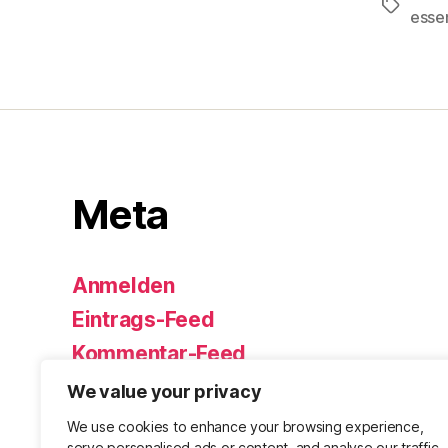
Schlagwö
essen
Meta
Anmelden
Eintrags-Feed
Kommentar-Feed
WordPress.org
We value your privacy
We use cookies to enhance your browsing experience,
serve personalised ads or content, and analyse our traffic.