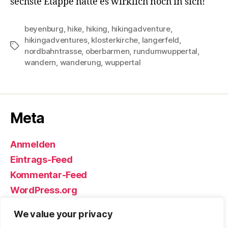
sechste Etappe hatte es wirklich noch in sich!
beyenburg
,
hike
,
hiking
,
hikingadventure
,
hikingadventures
,
klosterkirche
,
langerfeld
,
Schlagwörter
nordbahntrasse
,
oberbarmen
,
rundumwuppertal
,
wandern
,
wanderung
,
wuppertal
Meta
Anmelden
Eintrags-Feed
Kommentar-Feed
WordPress.org
We value your privacy