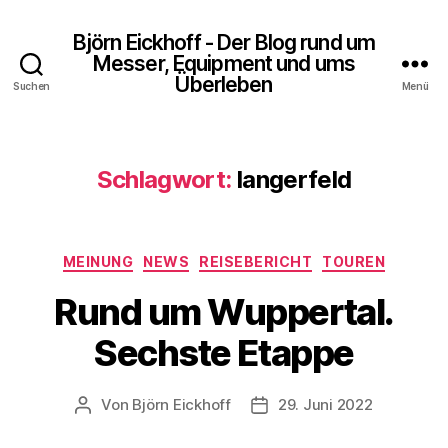
Björn Eickhoff - Der Blog rund um
Messer, Equipment und ums
Überleben
Suchen
Menü
Schlagwort:
langerfeld
Kategorien
MEINUNG
NEWS
REISEBERICHT
TOUREN
Rund um Wuppertal.
Sechste Etappe
Von
Björn Eickhoff
29. Juni 2022
Beitragsautor
Veröffentlichungsdatum