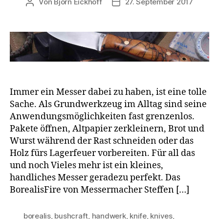
Von
Björn Eickhoff
27. September 2017
Beitragsautor
Veröffentlichungsdatum
Immer ein Messer dabei zu haben, ist eine tolle
Sache. Als Grundwerkzeug im Alltag sind seine
Anwendungsmöglichkeiten fast grenzenlos.
Pakete öffnen, Altpapier zerkleinern, Brot und
Wurst während der Rast schneiden oder das
Holz fürs Lagerfeuer vorbereiten. Für all das
und noch Vieles mehr ist ein kleines,
handliches Messer geradezu perfekt. Das
BorealisFire von Messermacher Steffen […]
borealis
,
bushcraft
,
handwerk
,
knife
,
knives
,