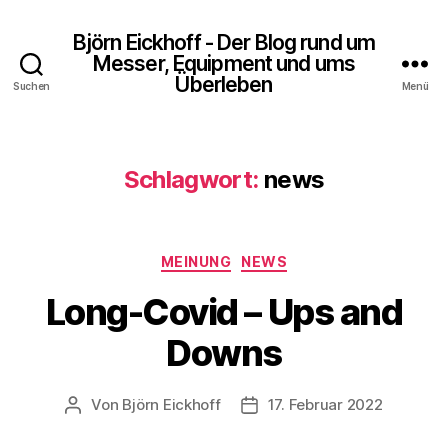
Björn Eickhoff - Der Blog rund um
Messer, Equipment und ums
Überleben
Suchen
Menü
Schlagwort:
news
Kategorien
MEINUNG
NEWS
Long-Covid – Ups and
Downs
Von
Björn Eickhoff
17. Februar 2022
Beitragsautor
Veröffentlichungsdatum