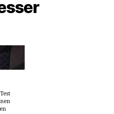
esser
Test
onen
den