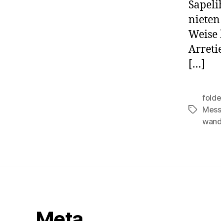
Sapeli
nieten 
Weise 
Arreti
[…]
folde
Mess
Schlagwö
wand
Meta