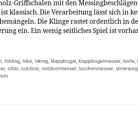
holz-Griffschalen mit den Messingbeschlägen
ist klassisch. Die Verarbeitung lässt sich in ke
bemängeln. Die Klinge rastet ordentlich in d
erung ein. Ein wenig seitliches Spiel ist vorh
r
,
folding
,
hike
,
hiking
,
klappbügel
,
klappbügelmesser
,
knife
,
er
,
otter
,
outdoor
,
outdoormesser
,
taschenmesser
,
unterweg
rter
ern