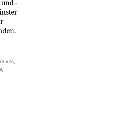
 und -
inster
er
anden.
knives
,
s
,