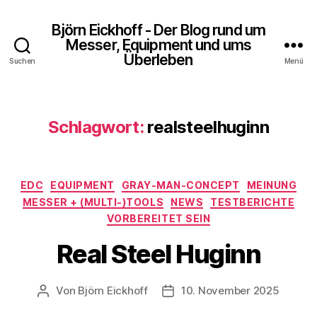
Björn Eickhoff - Der Blog rund um
Messer, Equipment und ums
Überleben
Suchen
Menü
Schlagwort:
realsteelhuginn
Kategorien
EDC
EQUIPMENT
GRAY-MAN-CONCEPT
MEINUNG
MESSER + (MULTI-)TOOLS
NEWS
TESTBERICHTE
VORBEREITET SEIN
Real Steel Huginn
Von
Björn Eickhoff
10. November 2025
Beitragsautor
Veröffentlichungsdatum