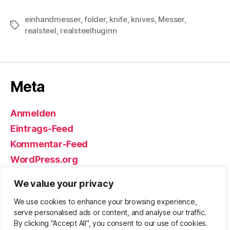
einhandmesser
,
folder
,
knife
,
knives
,
Messer
,
Schlagwörter
realsteel
,
realsteelhuginn
Meta
Anmelden
Eintrags-Feed
Kommentar-Feed
WordPress.org
We value your privacy
We use cookies to enhance your browsing experience,
© 2026
Björn Eickhoff – Der Blog
Nach oben
↑
serve personalised ads or content, and analyse our traffic.
rund um Messer, Equipment und ums
By clicking "Accept All", you consent to our use of cookies.