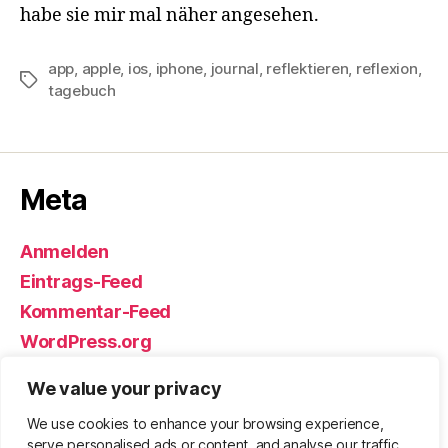
habe sie mir mal näher angesehen.
app
,
apple
,
ios
,
iphone
,
journal
,
reflektieren
,
reflexion
,
Schlagwörter
tagebuch
Meta
Anmelden
Eintrags-Feed
Kommentar-Feed
WordPress.org
We value your privacy
We use cookies to enhance your browsing experience,
© 2026
Björn Eickhoff – Der Blog
Nach oben
↑
serve personalised ads or content, and analyse our traffic.