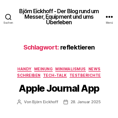
Björn Eickhoff - Der Blog rund um
Messer, Equipment und ums
Überleben
Suchen
Menü
Schlagwort:
reflektieren
Kategorien
HANDY
MEINUNG
MINIMALISMUS
NEWS
SCHREIBEN
TECH-TALK
TESTBERICHTE
Apple Journal App
Von
Björn Eickhoff
28. Januar 2025
Beitragsautor
Veröffentlichungsdatum