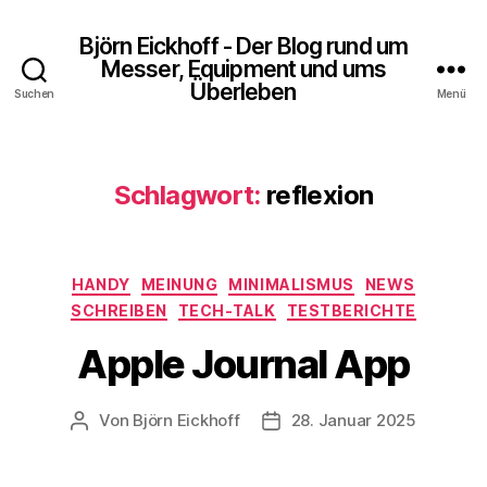
Björn Eickhoff - Der Blog rund um
Messer, Equipment und ums
Überleben
Suchen
Menü
Schlagwort:
reflexion
Kategorien
HANDY
MEINUNG
MINIMALISMUS
NEWS
SCHREIBEN
TECH-TALK
TESTBERICHTE
Apple Journal App
Von
Björn Eickhoff
28. Januar 2025
Beitragsautor
Veröffentlichungsdatum