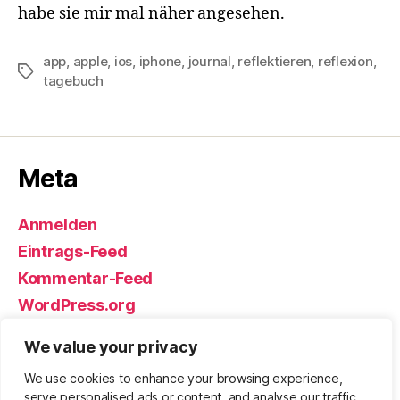
habe sie mir mal näher angesehen.
app
,
apple
,
ios
,
iphone
,
journal
,
reflektieren
,
reflexion
,
Schlagwörter
tagebuch
Meta
Anmelden
Eintrags-Feed
Kommentar-Feed
WordPress.org
We value your privacy
We use cookies to enhance your browsing experience,
© 2026
Björn Eickhoff – Der Blog
Nach oben
↑
serve personalised ads or content, and analyse our traffic.