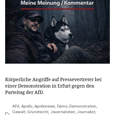
Körperliche Angriffe auf Pressevertreter bei
einer Demonstration in Erfurt gegen den
Parteitag der AfD.
AFd
,
Apollo
,
Apollonews
,
Demo
,
Demonstration
,
Gewalt
,
Grundrecht
,
Jouernalisten
,
Journalist
,
Schlagwörter