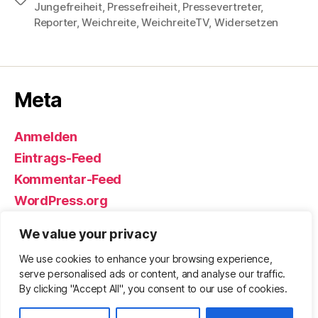
Jungefreiheit
,
Pressefreiheit
,
Pressevertreter
,
Reporter
,
Weichreite
,
WeichreiteTV
,
Widersetzen
Meta
Anmelden
Eintrags-Feed
Kommentar-Feed
WordPress.org
We value your privacy
We use cookies to enhance your browsing experience,
© 2026
Björn Eickhoff – Der Blog
Nach oben
↑
serve personalised ads or content, and analyse our traffic.
rund um Messer, Equipment und ums
By clicking "Accept All", you consent to our use of cookies.
Überleben