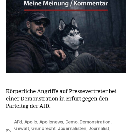
Körperliche Angriffe auf Pressevertreter bei
einer Demonstration in Erfurt gegen den
Parteitag der AfD.
AFd
,
Apollo
,
Apollonews
,
Demo
,
Demonstration
,
Gewalt
,
Grundrecht
,
Jouernalisten
,
Journalist
,
Schlagwörter