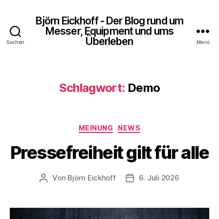
Björn Eickhoff - Der Blog rund um
Messer, Equipment und ums
Überleben
Suchen
Menü
Schlagwort:
Demo
Kategorien
MEINUNG
NEWS
Pressefreiheit gilt für alle
Von
Björn Eickhoff
6. Juli 2026
Beitragsautor
Veröffentlichungsdatum