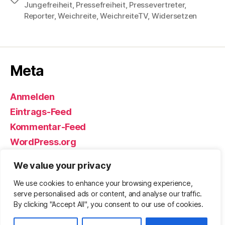
Jungefreiheit
,
Pressefreiheit
,
Pressevertreter
,
Reporter
,
Weichreite
,
WeichreiteTV
,
Widersetzen
Meta
Anmelden
Eintrags-Feed
Kommentar-Feed
WordPress.org
We value your privacy
We use cookies to enhance your browsing experience,
© 2026
Björn Eickhoff – Der Blog
Nach oben
↑
serve personalised ads or content, and analyse our traffic.
rund um Messer, Equipment und ums
By clicking "Accept All", you consent to our use of cookies.
Überleben