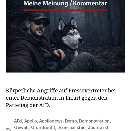
Körperliche Angriffe auf Pressevertreter bei
einer Demonstration in Erfurt gegen den
Parteitag der AfD.
AFd
,
Apollo
,
Apollonews
,
Demo
,
Demonstration
,
Gewalt
,
Grundrecht
,
Jouernalisten
,
Journalist
,
Schlagwörter