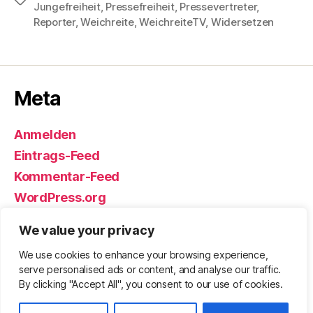
Jungefreiheit
,
Pressefreiheit
,
Pressevertreter
,
Reporter
,
Weichreite
,
WeichreiteTV
,
Widersetzen
Meta
Anmelden
Eintrags-Feed
Kommentar-Feed
WordPress.org
We value your privacy
We use cookies to enhance your browsing experience,
© 2026
Björn Eickhoff – Der Blog
Nach oben
↑
serve personalised ads or content, and analyse our traffic.
rund um Messer, Equipment und ums
By clicking "Accept All", you consent to our use of cookies.
Überleben