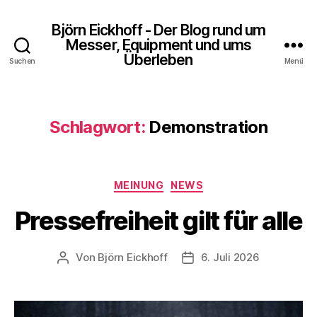
Björn Eickhoff - Der Blog rund um
Messer, Equipment und ums
Überleben
Suchen
Menü
Schlagwort:
Demonstration
Kategorien
MEINUNG
NEWS
Pressefreiheit gilt für alle
Von
Björn Eickhoff
6. Juli 2026
Beitragsautor
Veröffentlichungsdatum