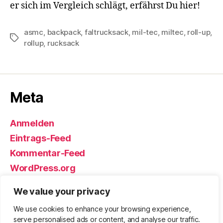
er sich im Vergleich schlägt, erfährst Du hier!
asmc
,
backpack
,
faltrucksack
,
mil-tec
,
miltec
,
roll-up
,
Schlagwörter
rollup
,
rucksack
Meta
Anmelden
Eintrags-Feed
Kommentar-Feed
WordPress.org
We value your privacy
We use cookies to enhance your browsing experience,
© 2026
Björn Eickhoff – Der Blog
Nach oben
↑
serve personalised ads or content, and analyse our traffic.