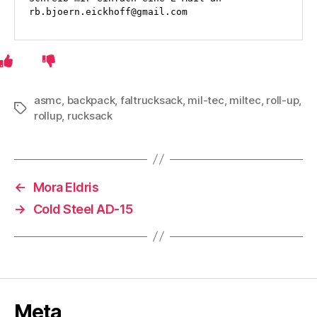
rb.bjoern.eickhoff@gmail.com
asmc
,
backpack
,
faltrucksack
,
mil-tec
,
miltec
,
roll-up
,
Schlagwörter
rollup
,
rucksack
←
Mora Eldris
→
Cold Steel AD-15
Meta