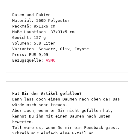
Daten und Fakten

Material: 560D Polyester

Packmaß: 9x11x6 cm

Maße Hauptfach: 37x31x5 cm

Gewicht: 157 g

Volumen: 5,8 Liter

Varianten: Schwarz, Oliv, Coyote

Preis: EUR 9,99

Bezugsquelle: 
ASMC
Hat Dir der Artikel gefallen?
Dann lass doch einen Daumen nach oben da! Das 
würde mich sehr freuen.

Aber auch, wenn er Dir nicht gefallen hat, 
kannst Du ihn mit einem Daumen nach unten 
bewerten. 

Toll wäre es, wenn Du mir ein Feedback gibst. 
Schreib mir einfach eine E-Mail an 