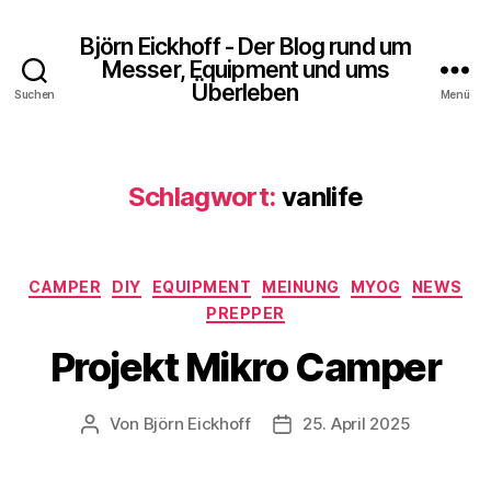
Björn Eickhoff - Der Blog rund um
Messer, Equipment und ums
Überleben
Suchen
Menü
Schlagwort:
vanlife
Kategorien
CAMPER
DIY
EQUIPMENT
MEINUNG
MYOG
NEWS
PREPPER
Projekt Mikro Camper
Von
Björn Eickhoff
25. April 2025
Beitragsautor
Veröffentlichungsdatum