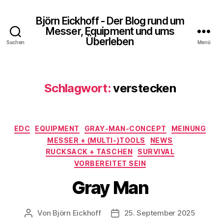
Björn Eickhoff - Der Blog rund um
Messer, Equipment und ums
Überleben
Suchen
Menü
Schlagwort:
verstecken
Kategorien
EDC
EQUIPMENT
GRAY-MAN-CONCEPT
MEINUNG
MESSER + (MULTI-)TOOLS
NEWS
RUCKSACK + TASCHEN
SURVIVAL
VORBEREITET SEIN
Gray Man
Von
Björn Eickhoff
25. September 2025
Beitragsautor
Veröffentlichungsdatum