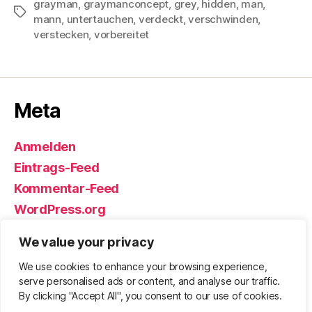
grayman
,
graymanconcept
,
grey
,
hidden
,
man
,
Schlagwörter
mann
,
untertauchen
,
verdeckt
,
verschwinden
,
verstecken
,
vorbereitet
Meta
Anmelden
Eintrags-Feed
Kommentar-Feed
WordPress.org
We value your privacy
We use cookies to enhance your browsing experience,
© 2026
Björn Eickhoff – Der Blog
Nach oben
↑
serve personalised ads or content, and analyse our traffic.
rund um Messer, Equipment und ums
By clicking "Accept All", you consent to our use of cookies.
Überleben