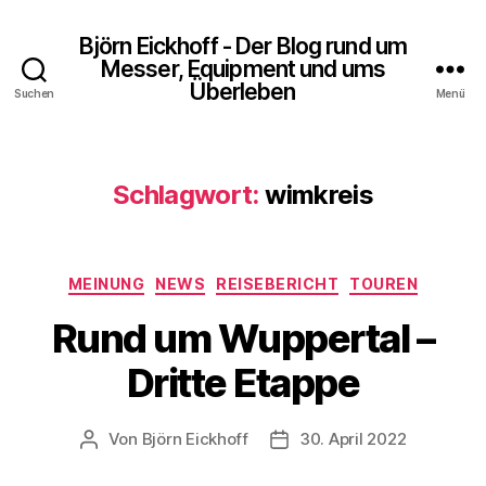
Björn Eickhoff - Der Blog rund um
Messer, Equipment und ums
Überleben
Suchen
Menü
Schlagwort:
wimkreis
Kategorien
MEINUNG
NEWS
REISEBERICHT
TOUREN
Rund um Wuppertal –
Dritte Etappe
Von
Björn Eickhoff
30. April 2022
Beitragsautor
Veröffentlichungsdatum