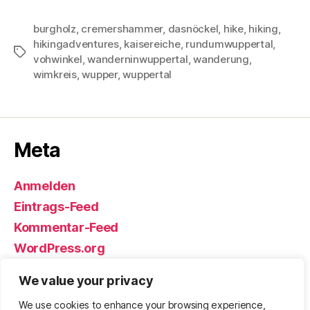
burgholz
,
cremershammer
,
dasnöckel
,
hike
,
hiking
,
hikingadventures
,
kaisereiche
,
rundumwuppertal
,
Schlagwörter
vohwinkel
,
wanderninwuppertal
,
wanderung
,
wimkreis
,
wupper
,
wuppertal
Meta
Anmelden
Eintrags-Feed
Kommentar-Feed
WordPress.org
We value your privacy
We use cookies to enhance your browsing experience,
© 2026
Björn Eickhoff – Der Blog
Nach oben
↑