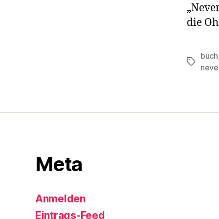
„Never
die Oh
buch
Schlagwö
neve
Meta
Anmelden
Eintrags-Feed