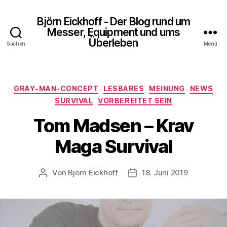
Björn Eickhoff - Der Blog rund um
Messer, Equipment und ums
Überleben
Suchen
Menü
Kategorien
GRAY-MAN-CONCEPT
LESBARES
MEINUNG
NEWS
SURVIVAL
VORBEREITET SEIN
Tom Madsen – Krav
Maga Survival
Von
Björn Eickhoff
18. Juni 2019
Beitragsautor
Veröffentlichungsdatum