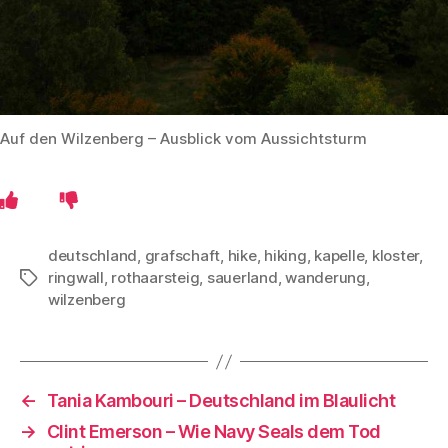
Auf den Wilzenberg – Ausblick vom Aussichtsturm
deutschland
,
grafschaft
,
hike
,
hiking
,
kapelle
,
kloster
,
ringwall
,
rothaarsteig
,
sauerland
,
wanderung
,
Schlagwörter
wilzenberg
←
Tania Kambouri – Deutschland im Blaulicht
→
Clint Emerson – Wie Navy Seals dem Tod