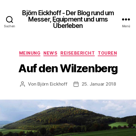
Björn Eickhoff - Der Blog rund um
Messer, Equipment und ums
Überleben
Suchen
Menü
Kategorien
MEINUNG
NEWS
REISEBERICHT
TOUREN
Auf den Wilzenberg
Von
Björn Eickhoff
25. Januar 2018
Beitragsautor
Veröffentlichungsdatum