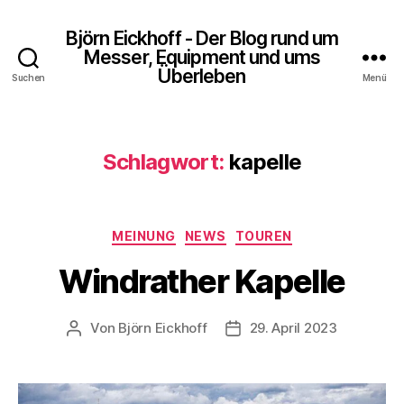
Björn Eickhoff - Der Blog rund um
Messer, Equipment und ums
Überleben
Suchen
Menü
Schlagwort:
kapelle
Kategorien
MEINUNG
NEWS
TOUREN
Windrather Kapelle
Von
Björn Eickhoff
29. April 2023
Beitragsautor
Veröffentlichungsdatum