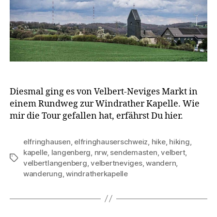
Diesmal ging es von Velbert-Neviges Markt in
einem Rundweg zur Windrather Kapelle. Wie
mir die Tour gefallen hat, erfährst Du hier.
elfringhausen
,
elfringhauserschweiz
,
hike
,
hiking
,
kapelle
,
langenberg
,
nrw
,
sendemasten
,
velbert
,
Schlagwörter
velbertlangenberg
,
velbertneviges
,
wandern
,
wanderung
,
windratherkapelle