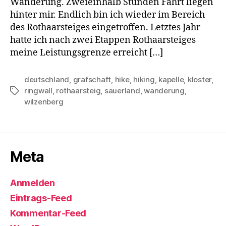
Wanderung. Zweieinhalb Stunden Fahrt liegen
hinter mir. Endlich bin ich wieder im Bereich
des Rothaarsteiges eingetroffen. Letztes Jahr
hatte ich nach zwei Etappen Rothaarsteiges
meine Leistungsgrenze erreicht […]
deutschland
,
grafschaft
,
hike
,
hiking
,
kapelle
,
kloster
,
ringwall
,
rothaarsteig
,
sauerland
,
wanderung
,
Schlagwörter
wilzenberg
Meta
Anmelden
Eintrags-Feed
Kommentar-Feed