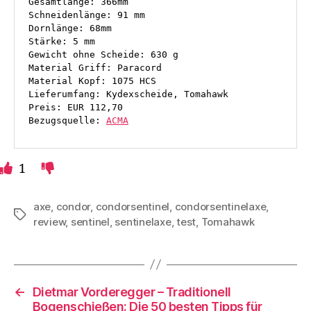
Gesamtlänge: 366mm

Schneidenlänge: 91 mm

Dornlänge: 68mm

Stärke: 5 mm

Gewicht ohne Scheide: 630 g

Material Griff: Paracord

Material Kopf: 1075 HCS

Lieferumfang: Kydexscheide, Tomahawk

Preis: EUR 112,70

Bezugsquelle: 
ACMA
1
axe
,
condor
,
condorsentinel
,
condorsentinelaxe
,
Schlagwörter
review
,
sentinel
,
sentinelaxe
,
test
,
Tomahawk
←
Dietmar Vorderegger – Traditionell
Bogenschießen: Die 50 besten Tipps für