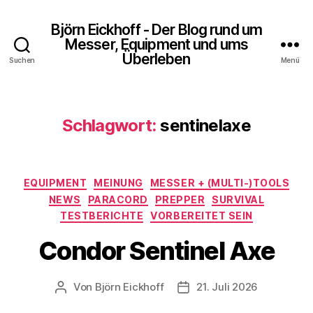
Björn Eickhoff - Der Blog rund um
Messer, Equipment und ums
Überleben
Suchen
Menü
Schlagwort:
sentinelaxe
Kategorien
EQUIPMENT
MEINUNG
MESSER + (MULTI-)TOOLS
NEWS
PARACORD
PREPPER
SURVIVAL
TESTBERICHTE
VORBEREITET SEIN
Condor Sentinel Axe
Von
Björn Eickhoff
21. Juli 2026
Beitragsautor
Veröffentlichungsdatum