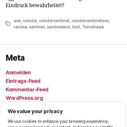
Eindruck bewahrheitet?
axe
,
condor
,
condorsentinel
,
condorsentinelaxe
,
Schlagwörter
review
,
sentinel
,
sentinelaxe
,
test
,
Tomahawk
Meta
Anmelden
Eintrags-Feed
Kommentar-Feed
WordPress.org
We value your privacy
We use cookies to enhance your browsing experience,
© 2026
Björn Eickhoff – Der Blog
Nach oben
↑