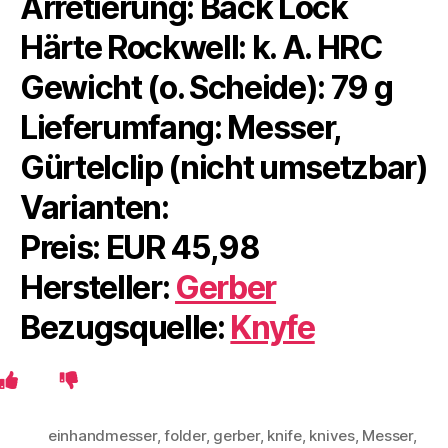
Arretierung: Back Lock
Härte Rockwell: k. A. HRC
Gewicht (o. Scheide): 79 g
Lieferumfang: Messer,
Gürtelclip (nicht umsetzbar)
Varianten:
Preis: EUR 45,98
Hersteller:
Gerber
Bezugsquelle:
Knyfe
einhandmesser
,
folder
,
gerber
,
knife
,
knives
,
Messer
,