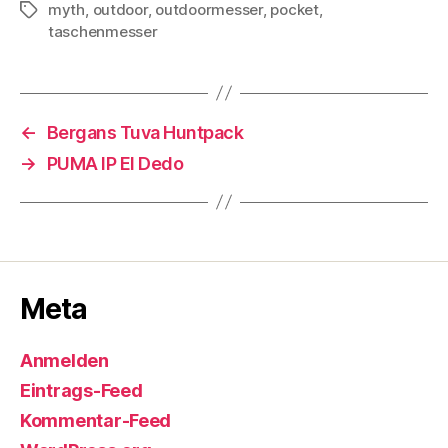
myth
,
outdoor
,
outdoormesser
,
pocket
,
Schlagwörter
taschenmesser
←
Bergans Tuva Huntpack
→
PUMA IP El Dedo
Meta
Anmelden
Eintrags-Feed
Kommentar-Feed