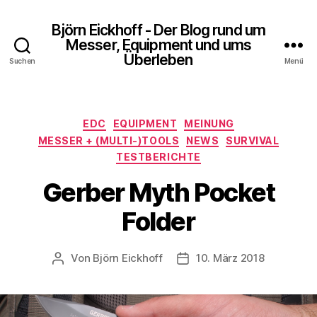
Björn Eickhoff - Der Blog rund um
Messer, Equipment und ums
Überleben
Suchen
Menü
Kategorien
EDC
EQUIPMENT
MEINUNG
MESSER + (MULTI-)TOOLS
NEWS
SURVIVAL
TESTBERICHTE
Gerber Myth Pocket
Folder
Von
Björn Eickhoff
10. März 2018
Beitragsautor
Veröffentlichungsdatum