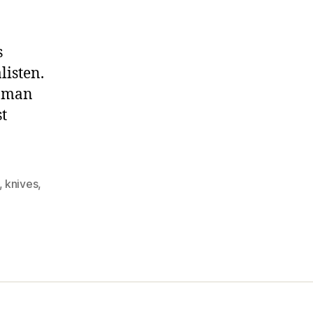
s
listen.
n man
t
,
knives
,