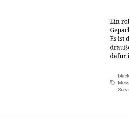
Ein ro
Gepäck
Es ist
drauße
dafür 
blac
Mess
Schlagwö
Surv