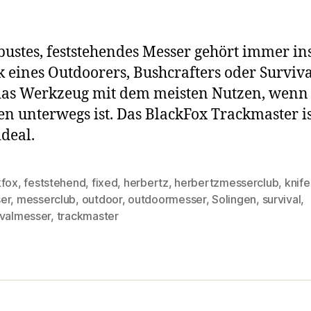
bustes, feststehendes Messer gehört immer in
 eines Outdoorers, Bushcrafters oder Surviva
 das Werkzeug mit dem meisten Nutzen, wen
n unterwegs ist. Das BlackFox Trackmaster is
ideal.
kfox
,
feststehend
,
fixed
,
herbertz
,
herbertzmesserclub
,
knife
er
,
messerclub
,
outdoor
,
outdoormesser
,
Solingen
,
survival
,
rter
ivalmesser
,
trackmaster