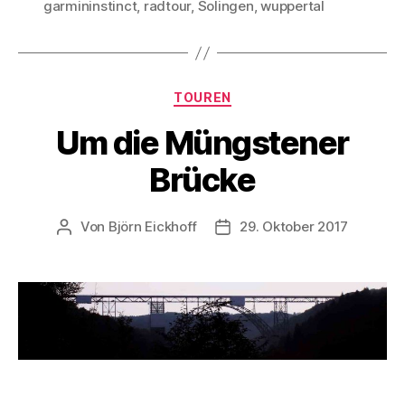
garmininstinct
,
radtour
,
Solingen
,
wuppertal
Kategorien
TOUREN
Um die Müngstener
Brücke
Von
Björn Eickhoff
29. Oktober 2017
Beitragsautor
Veröffentlichungsdatum