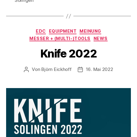
Solingen
Kategorien
EDC
EQUIPMENT
MEINUNG
MESSER + (MULTI-)TOOLS
NEWS
Knife 2022
Von
Björn Eickhoff
16. Mai 2022
Beitragsautor
Veröffentlichungsdatum