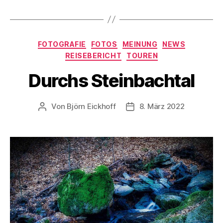
Kategorien
FOTOGRAFIE
FOTOS
MEINUNG
NEWS
REISEBERICHT
TOUREN
Durchs Steinbachtal
Von
Björn Eickhoff
8. März 2022
Beitragsautor
Veröffentlichungsdatum