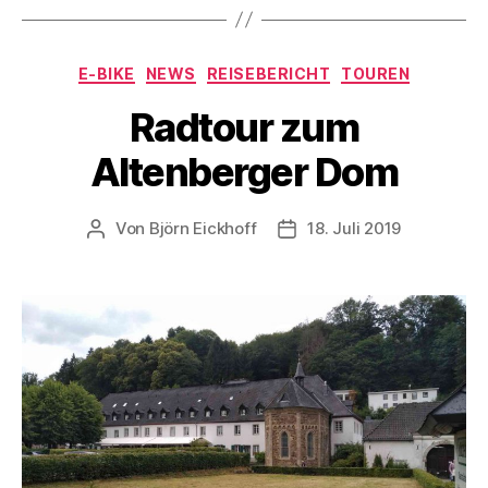
Kategorien
E-BIKE
NEWS
REISEBERICHT
TOUREN
Radtour zum
Altenberger Dom
Von
Björn Eickhoff
18. Juli 2019
Beitragsautor
Veröffentlichungsdatum