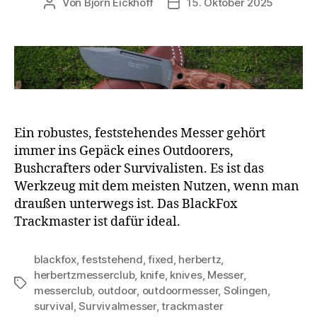
Von
Björn Eickhoff
15. Oktober 2025
Beitragsautor
Veröffentlichungsdatum
Ein robustes, feststehendes Messer gehört
immer ins Gepäck eines Outdoorers,
Bushcrafters oder Survivalisten. Es ist das
Werkzeug mit dem meisten Nutzen, wenn man
draußen unterwegs ist. Das BlackFox
Trackmaster ist dafür ideal.
blackfox
,
feststehend
,
fixed
,
herbertz
,
herbertzmesserclub
,
knife
,
knives
,
Messer
,
Schlagwörter
messerclub
,
outdoor
,
outdoormesser
,
Solingen
,
survival
,
Survivalmesser
,
trackmaster