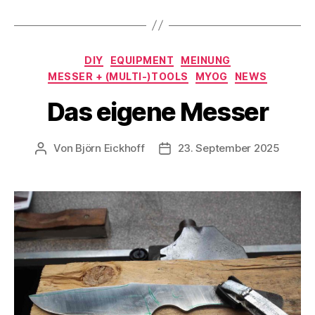
Kategorien
DIY
EQUIPMENT
MEINUNG
MESSER + (MULTI-)TOOLS
MYOG
NEWS
Das eigene Messer
Von
Björn Eickhoff
23. September 2025
Beitragsautor
Veröffentlichungsdatum