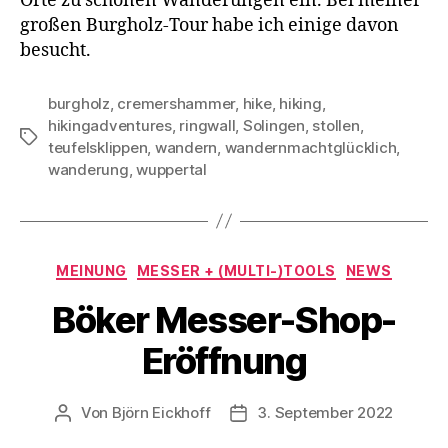
Orte zu schönen Wanderungen ein. Bei meiner
großen Burgholz-Tour habe ich einige davon
besucht.
burgholz
,
cremershammer
,
hike
,
hiking
,
hikingadventures
,
ringwall
,
Solingen
,
stollen
,
Schlagwörter
teufelsklippen
,
wandern
,
wandernmachtglücklich
,
wanderung
,
wuppertal
Kategorien
MEINUNG
MESSER + (MULTI-)TOOLS
NEWS
Böker Messer-Shop-
Eröffnung
Von
Björn Eickhoff
3. September 2022
Beitragsautor
Veröffentlichungsdatum