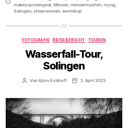
Schlagwörter
makeyourowngear
,
Messer
,
messermachen
,
myog
,
Solingen
,
steierereisen
,
workshop
Kategorien
FOTOGRAFIE
REISEBERICHT
TOUREN
Wasserfall-Tour,
Solingen
Von
Björn Eickhoff
3. April 2023
Beitragsautor
Veröffentlichungsdatum