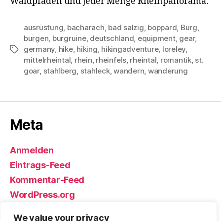
Waldpfaden und jeder Menge Rheinpanorama.
ausrüstung
,
bacharach
,
bad salzig
,
boppard
,
Burg
,
burgen
,
burgruine
,
deutschland
,
equipment
,
gear
,
germany
,
hike
,
hiking
,
hikingadventure
,
loreley
,
Schlagwörter
mittelrheintal
,
rhein
,
rheinfels
,
rheintal
,
romantik
,
st.
goar
,
stahlberg
,
stahleck
,
wandern
,
wanderung
Meta
Anmelden
Eintrags-Feed
Kommentar-Feed
WordPress.org
We value your privacy