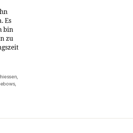
ehn
. Es
h bin
en zu
ngszeit
hiessen
,
lebows
,