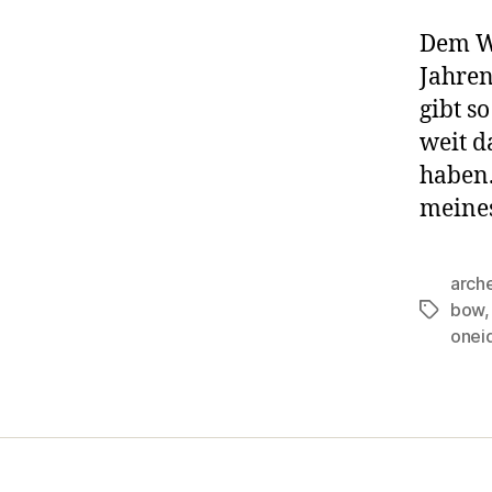
Dem We
Jahren
gibt s
weit d
haben.
meines
arch
bow
Schlagwö
onei