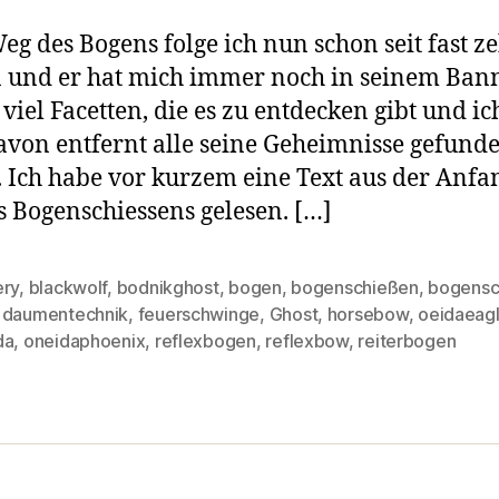
g des Bogens folge ich nun schon seit fast z
 und er hat mich immer noch in seinem Bann
o viel Facetten, die es zu entdecken gibt und ic
avon entfernt alle seine Geheimnisse gefund
 Ich habe vor kurzem eine Text aus der Anfa
 Bogenschiessens gelesen. […]
ery
,
blackwolf
,
bodnikghost
,
bogen
,
bogenschießen
,
bogensc
,
daumentechnik
,
feuerschwinge
,
Ghost
,
horsebow
,
oeidaeag
rter
da
,
oneidaphoenix
,
reflexbogen
,
reflexbow
,
reiterbogen