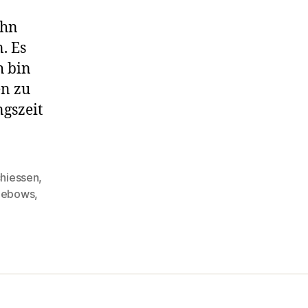
ehn
. Es
h bin
en zu
ngszeit
hiessen
,
lebows
,