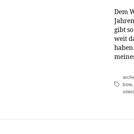
Dem We
Jahren
gibt s
weit d
haben.
meines
arch
bow
Schlagwö
onei