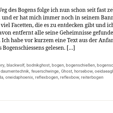
g des Bogens folge ich nun schon seit fast z
 und er hat mich immer noch in seinem Bann
o viel Facetten, die es zu entdecken gibt und ic
avon entfernt alle seine Geheimnisse gefund
 Ich habe vor kurzem eine Text aus der Anfa
 Bogenschiessens gelesen. […]
ery
,
blackwolf
,
bodnikghost
,
bogen
,
bogenschießen
,
bogensc
,
daumentechnik
,
feuerschwinge
,
Ghost
,
horsebow
,
oeidaeag
rter
da
,
oneidaphoenix
,
reflexbogen
,
reflexbow
,
reiterbogen