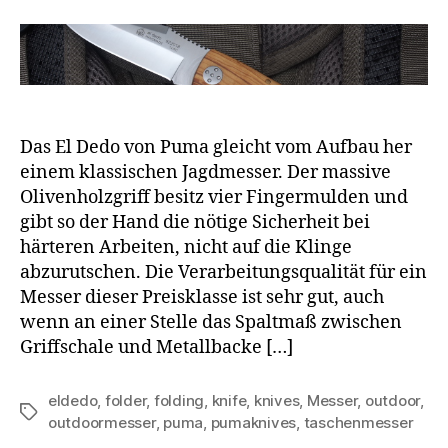
Das El Dedo von Puma gleicht vom Aufbau her
einem klassischen Jagdmesser. Der massive
Olivenholzgriff besitz vier Fingermulden und
gibt so der Hand die nötige Sicherheit bei
härteren Arbeiten, nicht auf die Klinge
abzurutschen. Die Verarbeitungsqualität für ein
Messer dieser Preisklasse ist sehr gut, auch
wenn an einer Stelle das Spaltmaß zwischen
Griffschale und Metallbacke […]
eldedo
,
folder
,
folding
,
knife
,
knives
,
Messer
,
outdoor
,
Schlagwörter
outdoormesser
,
puma
,
pumaknives
,
taschenmesser