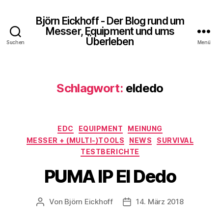
Björn Eickhoff - Der Blog rund um
Messer, Equipment und ums
Überleben
Suchen
Menü
Schlagwort:
eldedo
Kategorien
EDC
EQUIPMENT
MEINUNG
MESSER + (MULTI-)TOOLS
NEWS
SURVIVAL
TESTBERICHTE
PUMA IP El Dedo
Von
Björn Eickhoff
14. März 2018
Beitragsautor
Veröffentlichungsdatum