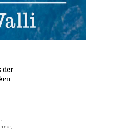
s der
cken
h
,
armer
,