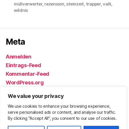
müllverwerter
,
rezension
,
steinzeit
,
trapper
,
valli
,
wildnis
Meta
Anmelden
Eintrags-Feed
Kommentar-Feed
WordPress.org
We value your privacy
We use cookies to enhance your browsing experience,
© 2026
Björn Eickhoff – Der Blog
Nach oben
↑
serve personalised ads or content, and analyse our traffic.
rund um Messer, Equipment und ums
By clicking "Accept All", you consent to our use of cookies.
Überleben