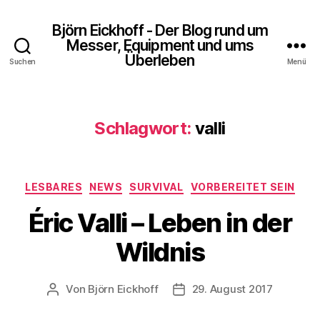
Björn Eickhoff - Der Blog rund um
Messer, Equipment und ums
Überleben
Suchen
Menü
Schlagwort:
valli
Kategorien
LESBARES
NEWS
SURVIVAL
VORBEREITET SEIN
Éric Valli – Leben in der
Wildnis
Von
Björn Eickhoff
29. August 2017
Beitragsautor
Veröffentlichungsdatum