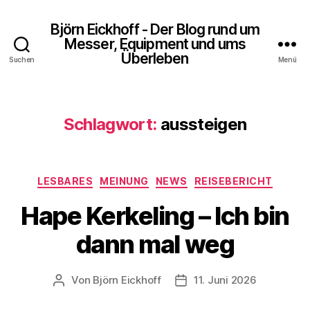
Björn Eickhoff - Der Blog rund um
Messer, Equipment und ums
Überleben
Suchen
Menü
Schlagwort:
aussteigen
Kategorien
LESBARES
MEINUNG
NEWS
REISEBERICHT
Hape Kerkeling – Ich bin
dann mal weg
Von
Björn Eickhoff
11. Juni 2026
Beitragsautor
Veröffentlichungsdatum