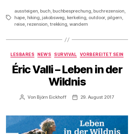
aussteigen
,
buch
,
buchbesprechung
,
buchrezension
,
hape
,
hiking
,
jakobsweg
,
kerkeling
,
outdoor
,
pilgern
,
Schlagwörter
reise
,
rezension
,
trekking
,
wandern
Kategorien
LESBARES
NEWS
SURVIVAL
VORBEREITET SEIN
Éric Valli – Leben in der
Wildnis
Von
Björn Eickhoff
29. August 2017
Beitragsautor
Veröffentlichungsdatum