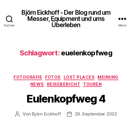
Björn Eickhoff - Der Blog rund um
Messer, Equipment und ums
Überleben
Suchen
Menü
Schlagwort:
euelenkopfweg
Kategorien
FOTOGRAFIE
FOTOS
LOST PLACES
MEINUNG
NEWS
REISEBERICHT
TOUREN
Eulenkopfweg 4
Von
Björn Eickhoff
29. September 2022
Beitragsautor
Veröffentlichungsdatum