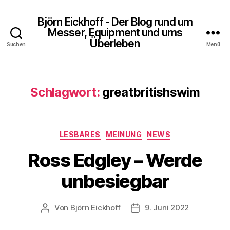
Björn Eickhoff - Der Blog rund um
Messer, Equipment und ums
Überleben
Suchen
Menü
Schlagwort:
greatbritishswim
Kategorien
LESBARES
MEINUNG
NEWS
Ross Edgley – Werde
unbesiegbar
Von
Björn Eickhoff
9. Juni 2022
Beitragsautor
Veröffentlichungsdatum