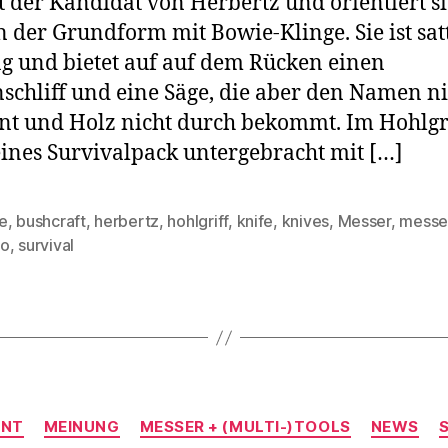
der Kandidat von Herbertz und orientiert s
n der Grundform mit Bowie-Klinge. Sie ist sat
g und bietet auf auf dem Rücken einen
schliff und eine Säge, die aber den Namen ni
nt und Holz nicht durch bekommt. Im Hohlgrif
eines Survivalpack untergebracht mit […]
e
,
bushcraft
,
herbertz
,
hohlgriff
,
knife
,
knives
,
Messer
,
messe
rter
bo
,
survival
Kategorien
ENT
MEINUNG
MESSER + (MULTI-)TOOLS
NEWS