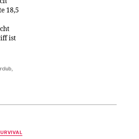
ich
te 18,5
cht
f ist
rclub
,
SURVIVAL