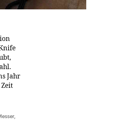
tion
Knife
ubt,
ahl.
ns Jahr
 Zeit
Messer
,