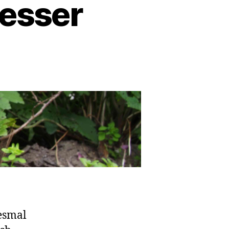
Messer
iesmal