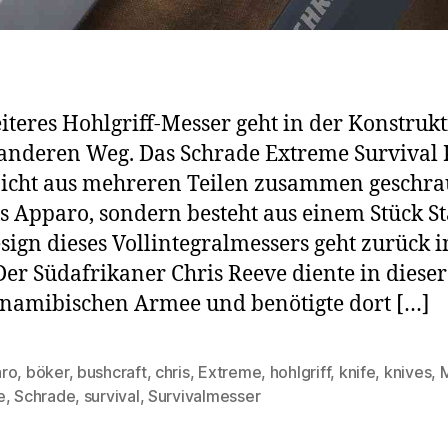
iteres Hohlgriff-Messer geht in der Konstruk
anderen Weg. Das Schrade Extreme Survival 
icht aus mehreren Teilen zusammen geschra
s Apparo, sondern besteht aus einem Stück St
sign dieses Vollintegralmessers geht zurück i
Der Südafrikaner Chris Reeve diente in dieser
 namibischen Armee und benötigte dort […]
ro
,
böker
,
bushcraft
,
chris
,
Extreme
,
hohlgriff
,
knife
,
knives
,
rter
e
,
Schrade
,
survival
,
Survivalmesser