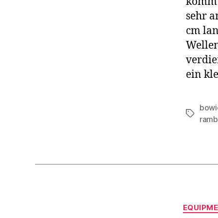
kommt 
sehr a
cm lan
Wellen
verdie
ein kl
bowi
Schlagwö
ram
EQUIPM