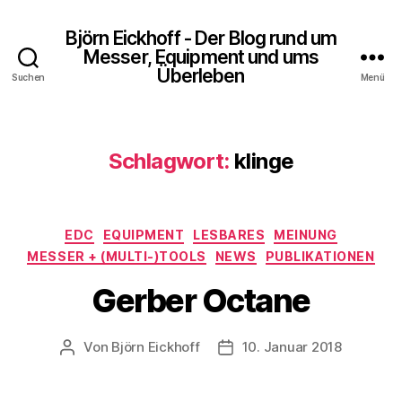
Björn Eickhoff - Der Blog rund um
Messer, Equipment und ums
Überleben
Suchen
Menü
Schlagwort:
klinge
Kategorien
EDC
EQUIPMENT
LESBARES
MEINUNG
MESSER + (MULTI-)TOOLS
NEWS
PUBLIKATIONEN
Gerber Octane
Von
Björn Eickhoff
10. Januar 2018
Beitragsautor
Veröffentlichungsdatum