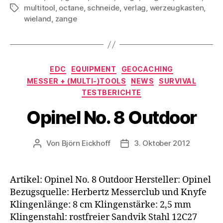
multitool
,
octane
,
schneide
,
verlag
,
werzeugkasten
,
Schlagwörter
wieland
,
zange
Kategorien
EDC
EQUIPMENT
GEOCACHING
MESSER + (MULTI-)TOOLS
NEWS
SURVIVAL
TESTBERICHTE
Opinel No. 8 Outdoor
Von
Björn Eickhoff
3. Oktober 2012
Beitragsautor
Veröffentlichungsdatum
Artikel: Opinel No. 8 Outdoor Hersteller: Opinel
Bezugsquelle: Herbertz Messerclub und Knyfe
Klingenlänge: 8 cm Klingenstärke: 2,5 mm
Klingenstahl: rostfreier Sandvik Stahl 12C27