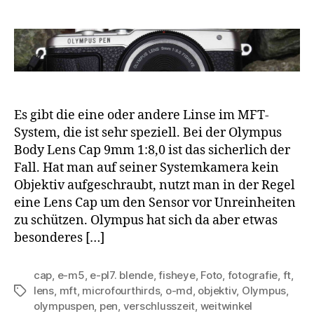
Es gibt die eine oder andere Linse im MFT-
System, die ist sehr speziell. Bei der Olympus
Body Lens Cap 9mm 1:8,0 ist das sicherlich der
Fall. Hat man auf seiner Systemkamera kein
Objektiv aufgeschraubt, nutzt man in der Regel
eine Lens Cap um den Sensor vor Unreinheiten
zu schützen. Olympus hat sich da aber etwas
besonderes […]
cap
,
e-m5
,
e-pl7. blende
,
fisheye
,
Foto
,
fotografie
,
ft
,
lens
,
mft
,
microfourthirds
,
o-md
,
objektiv
,
Olympus
,
Schlagwörter
olympuspen
,
pen
,
verschlusszeit
,
weitwinkel