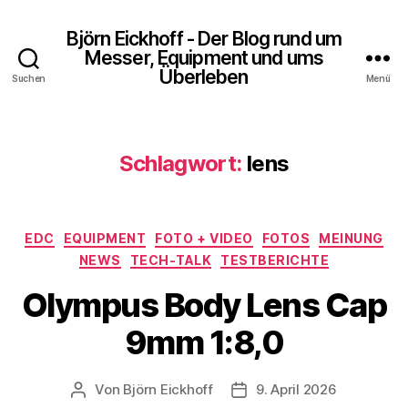
Björn Eickhoff - Der Blog rund um
Messer, Equipment und ums
Überleben
Suchen
Menü
Schlagwort:
lens
Kategorien
EDC
EQUIPMENT
FOTO + VIDEO
FOTOS
MEINUNG
NEWS
TECH-TALK
TESTBERICHTE
Olympus Body Lens Cap
9mm 1:8,0
Von
Björn Eickhoff
9. April 2026
Beitragsautor
Veröffentlichungsdatum