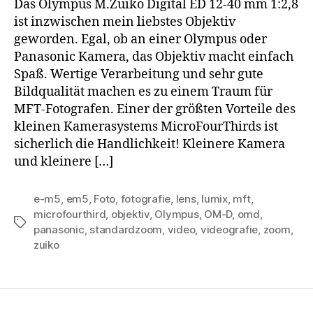
Das Olympus M.Zuiko Digital ED 12-40 mm 1:2,8
ist inzwischen mein liebstes Objektiv
geworden. Egal, ob an einer Olympus oder
Panasonic Kamera, das Objektiv macht einfach
Spaß. Wertige Verarbeitung und sehr gute
Bildqualität machen es zu einem Traum für
MFT-Fotografen. Einer der größten Vorteile des
kleinen Kamerasystems MicroFourThirds ist
sicherlich die Handlichkeit! Kleinere Kamera
und kleinere […]
e-m5
,
em5
,
Foto
,
fotografie
,
lens
,
lumix
,
mft
,
microfourthird
,
objektiv
,
Olympus
,
OM-D
,
omd
,
Schlagwörter
panasonic
,
standardzoom
,
video
,
videografie
,
zoom
,
zuiko