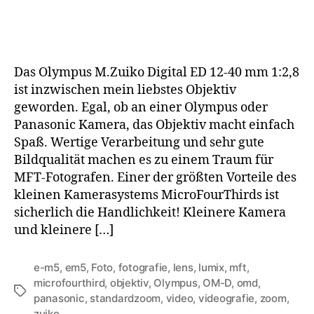
Das Olympus M.Zuiko Digital ED 12-40 mm 1:2,8
ist inzwischen mein liebstes Objektiv
geworden. Egal, ob an einer Olympus oder
Panasonic Kamera, das Objektiv macht einfach
Spaß. Wertige Verarbeitung und sehr gute
Bildqualität machen es zu einem Traum für
MFT-Fotografen. Einer der größten Vorteile des
kleinen Kamerasystems MicroFourThirds ist
sicherlich die Handlichkeit! Kleinere Kamera
und kleinere […]
e-m5
,
em5
,
Foto
,
fotografie
,
lens
,
lumix
,
mft
,
microfourthird
,
objektiv
,
Olympus
,
OM-D
,
omd
,
Schlagwörter
panasonic
,
standardzoom
,
video
,
videografie
,
zoom
,
zuiko