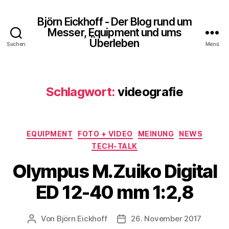
Björn Eickhoff - Der Blog rund um
Messer, Equipment und ums
Überleben
Suchen
Menü
Schlagwort:
videografie
Kategorien
EQUIPMENT
FOTO + VIDEO
MEINUNG
NEWS
TECH-TALK
Olympus M.Zuiko Digital
ED 12-40 mm 1:2,8
Von
Björn Eickhoff
26. November 2017
Beitragsautor
Veröffentlichungsdatum