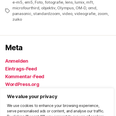
e-m5
,
em5
,
Foto
,
fotografie
,
lens
,
lumix
,
mft
,
microfourthird
,
objektiv
,
Olympus
,
OM-D
,
omd
,
Schlagwörter
panasonic
,
standardzoom
,
video
,
videografie
,
zoom
,
zuiko
Meta
Anmelden
Eintrags-Feed
Kommentar-Feed
WordPress.org
We value your privacy
We use cookies to enhance your browsing experience,
© 2026
Björn Eickhoff – Der Blog
Nach oben
↑
serve personalised ads or content, and analyse our traffic.
rund um Messer, Equipment und ums