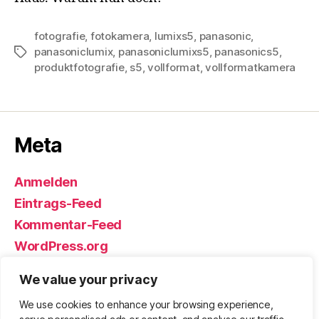
fotografie
,
fotokamera
,
lumixs5
,
panasonic
,
panasoniclumix
,
panasoniclumixs5
,
panasonics5
,
Schlagwörter
produktfotografie
,
s5
,
vollformat
,
vollformatkamera
Meta
Anmelden
Eintrags-Feed
Kommentar-Feed
WordPress.org
We value your privacy
We use cookies to enhance your browsing experience,
© 2026
Björn Eickhoff – Der Blog
Nach oben
↑