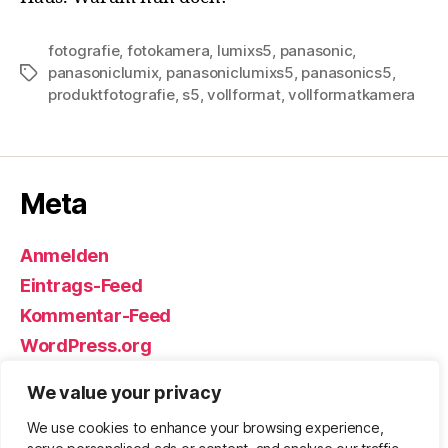
fotografie
,
fotokamera
,
lumixs5
,
panasonic
,
panasoniclumix
,
panasoniclumixs5
,
panasonics5
,
Schlagwörter
produktfotografie
,
s5
,
vollformat
,
vollformatkamera
Meta
Anmelden
Eintrags-Feed
Kommentar-Feed
WordPress.org
We value your privacy
We use cookies to enhance your browsing experience,
© 2026
Björn Eickhoff – Der Blog
Nach oben
↑