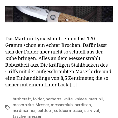
Das Martinii Lynx ist mit seinen fast 170
Gramm schon ein echter Brocken. Dafür lässt
sich der Folder aber nicht so schnell aus der
Ruhe bringen. Alles an dem Messer strahlt
Robustheit aus. Die kräftigen Stahlbacken des
Griffs mit der aufgeschraubten Maserbirke und
eine Einhandklinge von 8,5 Zentimeter, die so
sicher mit einem Liner Lock […]
bushcraft
,
folder
,
herbertz
,
knife
,
knives
,
martinii
,
maserbirke
,
Messer
,
messerclub
,
nordisch
,
Schlagwörter
nordmänner
,
outdoor
,
outdoormesser
,
survival
,
taschenmesser