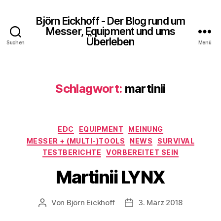
Björn Eickhoff - Der Blog rund um
Messer, Equipment und ums
Überleben
Suchen
Menü
Schlagwort:
martinii
Kategorien
EDC
EQUIPMENT
MEINUNG
MESSER + (MULTI-)TOOLS
NEWS
SURVIVAL
TESTBERICHTE
VORBEREITET SEIN
Martinii LYNX
Von
Björn Eickhoff
3. März 2018
Beitragsautor
Veröffentlichungsdatum