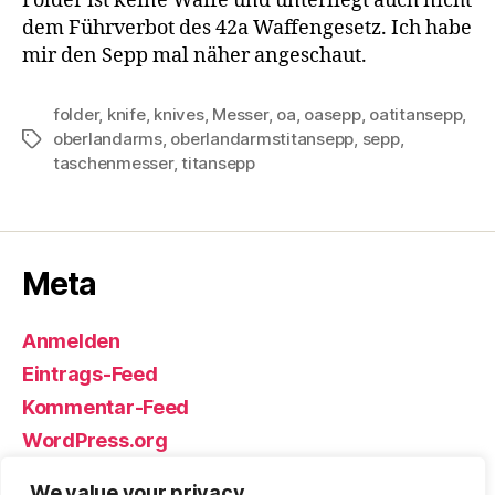
Folder ist keine Waffe und unterliegt auch nicht
dem Führverbot des 42a Waffengesetz. Ich habe
mir den Sepp mal näher angeschaut.
folder
,
knife
,
knives
,
Messer
,
oa
,
oasepp
,
oatitansepp
,
oberlandarms
,
oberlandarmstitansepp
,
sepp
,
Schlagwörter
taschenmesser
,
titansepp
Meta
Anmelden
Eintrags-Feed
Kommentar-Feed
WordPress.org
We value your privacy