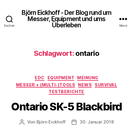
Björn Eickhoff - Der Blog rund um
Messer, Equipment und ums
Überleben
Suchen
Menü
Schlagwort:
ontario
Kategorien
EDC
EQUIPMENT
MEINUNG
MESSER + (MULTI-)TOOLS
NEWS
SURVIVAL
TESTBERICHTE
Ontario SK-5 Blackbird
Von
Björn Eickhoff
30. Januar 2018
Beitragsautor
Veröffentlichungsdatum