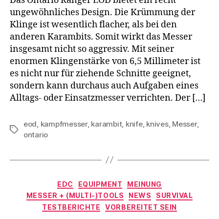
Das Ontario Ranger EOD bietet ein recht
ungewöhnliches Design. Die Krümmung der
Klinge ist wesentlich flacher, als bei den
anderen Karambits. Somit wirkt das Messer
insgesamt nicht so aggressiv. Mit seiner
enormen Klingenstärke von 6,5 Millimeter ist
es nicht nur für ziehende Schnitte geeignet,
sondern kann durchaus auch Aufgaben eines
Alltags- oder Einsatzmesser verrichten. Der […]
eod
,
kampfmesser
,
karambit
,
knife
,
knives
,
Messer
,
Schlagwörter
ontario
Kategorien
EDC
EQUIPMENT
MEINUNG
MESSER + (MULTI-)TOOLS
NEWS
SURVIVAL
TESTBERICHTE
VORBEREITET SEIN