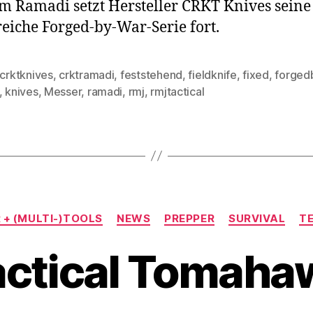
m Ramadi setzt Hersteller CRKT Knives seine
reiche Forged-by-War-Serie fort.
crktknives
,
crktramadi
,
feststehend
,
fieldknife
,
fixed
,
forged
rter
,
knives
,
Messer
,
ramadi
,
rmj
,
rmjtactical
Kategorien
 + (MULTI-)TOOLS
NEWS
PREPPER
SURVIVAL
T
actical Tomaha