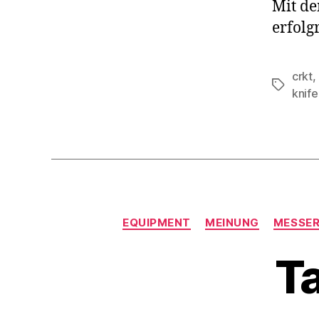
Mit de
erfolg
crkt
,
Schlagwö
knife
EQUIPMENT
MEINUNG
MESSER
T