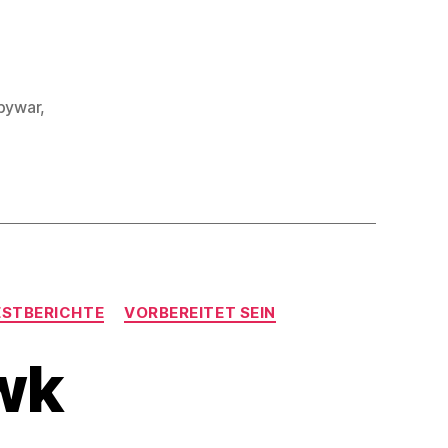
bywar
,
ESTBERICHTE
VORBEREITET SEIN
wk