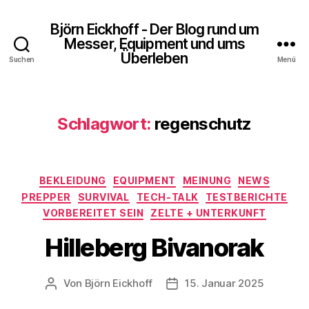
Björn Eickhoff - Der Blog rund um
Messer, Equipment und ums
Überleben
Suchen
Menü
Schlagwort:
regenschutz
Kategorien
BEKLEIDUNG
EQUIPMENT
MEINUNG
NEWS
PREPPER
SURVIVAL
TECH-TALK
TESTBERICHTE
VORBEREITET SEIN
ZELTE + UNTERKUNFT
Hilleberg Bivanorak
Von
Björn Eickhoff
15. Januar 2025
Beitragsautor
Veröffentlichungsdatum