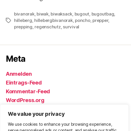
bivanorak
,
biwak
,
biwaksack
,
bugout
,
bugoutbag
,
hilleberg
,
hillebergbivanorak
,
poncho
,
prepper
,
Schlagwörter
prepping
,
regenschutz
,
survival
Meta
Anmelden
Eintrags-Feed
Kommentar-Feed
WordPress.org
We value your privacy
We use cookies to enhance your browsing experience,
© 2026
Björn Eickhoff – Der Blog
Nach oben
↑
serve personalised ads or content, and analyse our traffic.