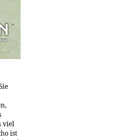
Sie
n,
s
 viel
ho ist