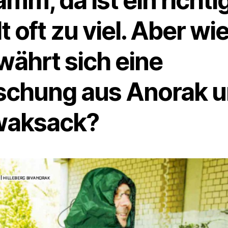
mm, da ist ein richti
t oft zu viel. Aber wi
währt sich eine
schung aus Anorak 
waksack?