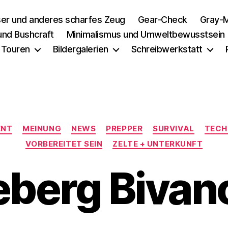
er und anderes scharfes Zeug
Gear-Check
Gray-M
 und Bushcraft
Minimalismus und Umweltbewusstsein
 Touren
Bildergalerien
Schreibwerkstatt
Kategorien
ENT
MEINUNG
NEWS
PREPPER
SURVIVAL
TECH
VORBEREITET SEIN
ZELTE + UNTERKUNFT
leberg Bivan