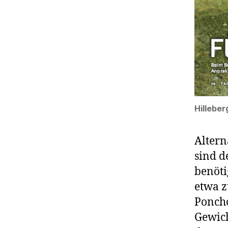
Hilleber
Altern
sind d
benöti
etwa z
Poncho
Gewich