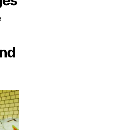
ges
e
und