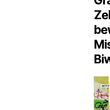
Gra
Zel
be
Mi
Bi