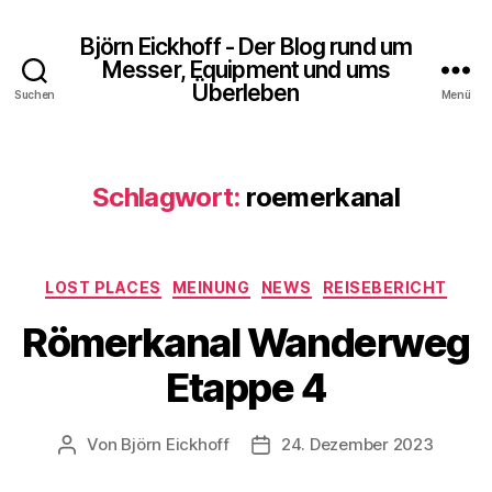
Björn Eickhoff - Der Blog rund um
Messer, Equipment und ums
Überleben
Suchen
Menü
Schlagwort:
roemerkanal
Kategorien
LOST PLACES
MEINUNG
NEWS
REISEBERICHT
Römerkanal Wanderweg
Etappe 4
Von
Björn Eickhoff
24. Dezember 2023
Beitragsautor
Veröffentlichungsdatum