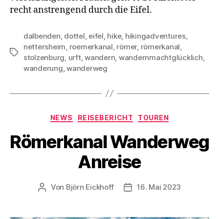
recht anstrengend durch die Eifel.
dalbenden
,
dottel
,
eifel
,
hike
,
hikingadventures
,
nettersheim
,
roemerkanal
,
römer
,
römerkanal
,
Schlagwörter
stolzenburg
,
urft
,
wandern
,
wandernmachtglücklich
,
wanderung
,
wanderweg
Kategorien
NEWS
REISEBERICHT
TOUREN
Römerkanal Wanderweg
Anreise
Von
Björn Eickhoff
16. Mai 2023
Beitragsautor
Veröffentlichungsdatum