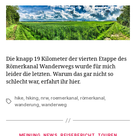
Die knapp 19 Kilometer der vierten Etappe des
Römerkanal Wanderwegs wurde für mich
leider die letzten. Warum das gar nicht so
schlecht war, erfahrt ihr hier.
hike
,
hiking
,
nrw
,
roemerkanal
,
römerkanal
,
Schlagwörter
wanderung
,
wanderweg
Kategorien
MEINUNG
NEWS
REISEBERICHT
TOUREN